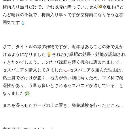
梅雨入り当日だけで、それ以降は降っていません
今週もほと
んど晴れの予報で、梅雨入り早々ですが空梅雨になりそうな雰
囲気です
さて、タイトルの緑肥作物ですが、近年はあちこちの畑で見か
けるようになりました
それだけ緑肥の効果・効能が認知され
てきたのでしょう。このたび緑肥を蒔く機会に恵まれまして、
セスバニアを購入してきました
セスバニアを選んだ理由は、
粘土質で水はけが悪く、地力が低い畑に蒔くため、マメ科で耐
湿性があり、収量も多いとされるセスバニアが適している、と
なりました
タネを湿らせたガーゼの上に置き、発芽試験を行ったところ…