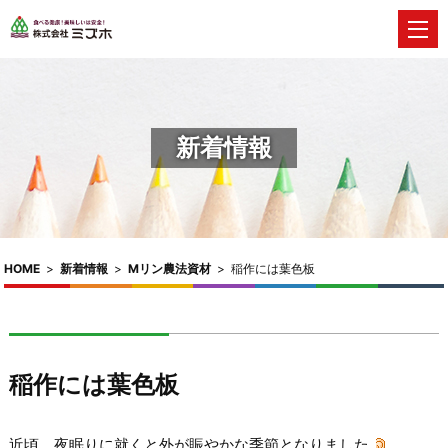
新着情報
HOME
>
新着情報
>
Mリン農法資材
>
稲作には葉色板
稲作には葉色板
近頃、夜眠りに就くと外が賑やかな季節となりました