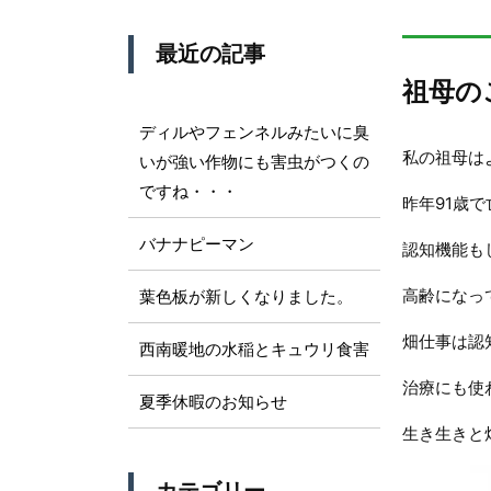
最近の記事
祖母の
ディルやフェンネルみたいに臭
私の祖母は
いが強い作物にも害虫がつくの
ですね・・・
昨年91歳
バナナピーマン
認知機能も
高齢になっ
葉色板が新しくなりました。
畑仕事は認
西南暖地の水稲とキュウリ食害
治療にも使
夏季休暇のお知らせ
生き生きと