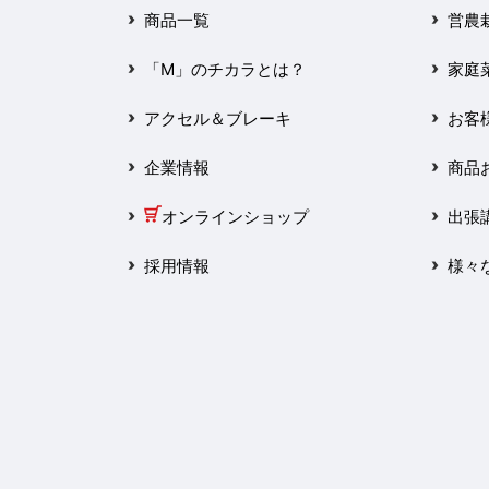
2025年3月
商品一覧
営農
2025年2月
「M」のチカラとは？
家庭
2025年1月
アクセル＆ブレーキ
お客
2024年12月
企業情報
商品
2024年11月
オンラインショップ
出張
2024年10月
採用情報
様々
2024年9月
2024年8月
2024年7月
2024年6月