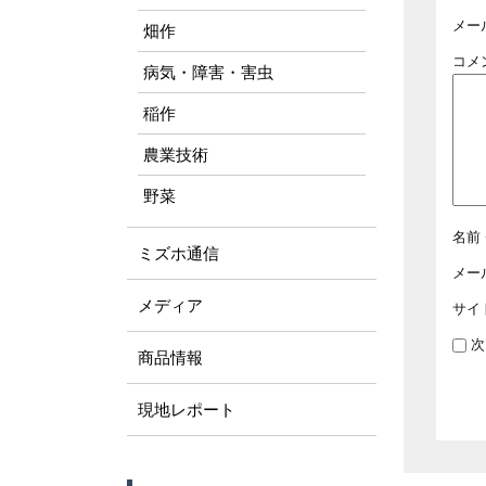
メー
畑作
コメ
病気・障害・害虫
稲作
農業技術
野菜
名前
ミズホ通信
メー
メディア
サイ
次
商品情報
現地レポート