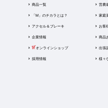
2025年3月
商品一覧
営農
2025年2月
「M」のチカラとは？
家庭
2025年1月
アクセル＆ブレーキ
お客
2024年12月
企業情報
商品
2024年11月
オンラインショップ
出張
2024年10月
採用情報
様々
2024年9月
2024年8月
2024年7月
2024年6月