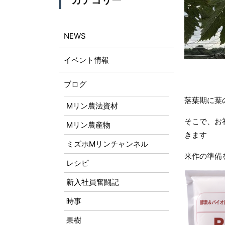
カテゴリー
NEWS
イベント情報
ブログ
落葉期に葉
Mリン農法資材
そこで、お
Mリン農産物
きます
ミズホMリンチャンネル
来作の準備
レシピ
新入社員奮闘記
時事
果樹