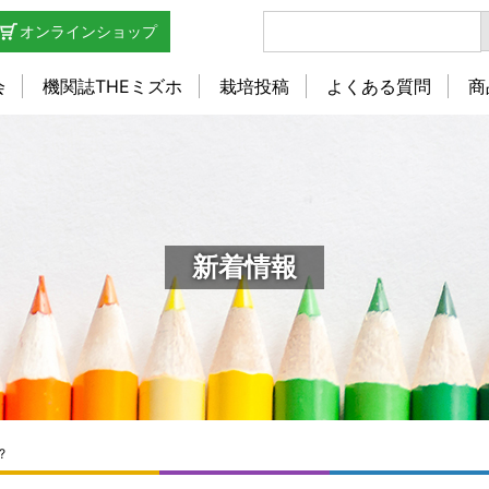
オンラインショップ
会
機関誌THEミズホ
栽培投稿
よくある質問
商
新着情報
?