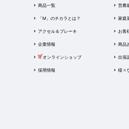
2025年3月
商品一覧
営農
2025年2月
「M」のチカラとは？
家庭
2025年1月
アクセル＆ブレーキ
お客
2024年12月
企業情報
商品
2024年11月
オンラインショップ
出張
2024年10月
採用情報
様々
2024年9月
2024年8月
2024年7月
2024年6月