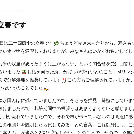
立春です
4日は二十四節季の立春です
ちょうど今週末あたりから、寒さも
かい食べ物を満喫しておりますが、みなさんはいかがお過ごしでし
お米の収量が思ったように上がらない、という問合せを受け回答し
らいました
お話を伺った所、分げつが少ないとのこと。Ｍリン
んで分解処理を推奨しています
この方もご理解されていますが
いないとのことでした
株が田んぼに残っていましたので、そちらを拝見。疎植にしていま
抜けましたので、栽培期間中の根張りはあまりよくないと感じまし
は川が流れていましたので、それで根が張っていないのは問題に感
この根張りを説明したら試してみる、との言葉。これ以外にも、こ
ご本人も、反当あと2俵は増やしたい、とのことでしたので、今年