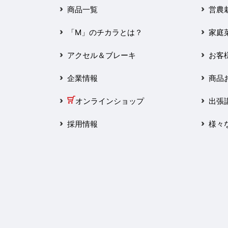
2025年3月
商品一覧
営農
2025年2月
「M」のチカラとは？
家庭
2025年1月
アクセル＆ブレーキ
お客
2024年12月
企業情報
商品
2024年11月
オンラインショップ
出張
2024年10月
採用情報
様々
2024年9月
2024年8月
2024年7月
2024年6月