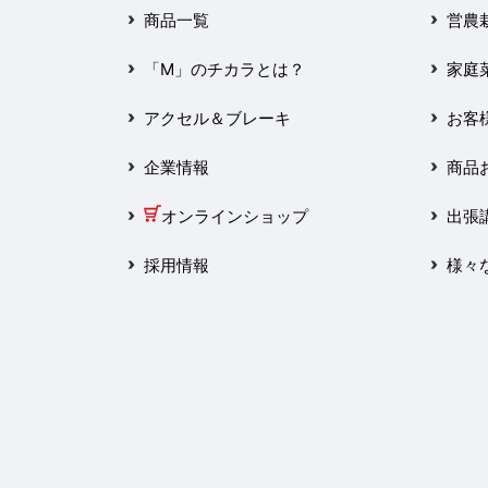
2025年3月
商品一覧
営農
2025年2月
「M」のチカラとは？
家庭
2025年1月
アクセル＆ブレーキ
お客
2024年12月
企業情報
商品
2024年11月
オンラインショップ
出張
2024年10月
採用情報
様々
2024年9月
2024年8月
2024年7月
2024年6月