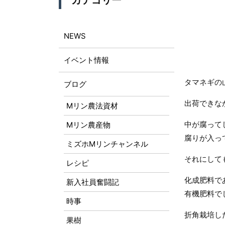
カテゴリー
NEWS
イベント情報
タマネギの
ブログ
出荷できな
Mリン農法資材
中が腐って
Mリン農産物
腐りが入っ
ミズホMリンチャンネル
それにして
レシピ
化成肥料で
新入社員奮闘記
有機肥料で
時事
折角栽培し
果樹