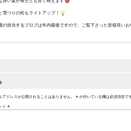
な赤い葉が青空とも良く映えます
と雪つりの松もライトアップ！
僕の担当するブロブは年内最後ですので、ご覧下さった皆様良いお
ト
ルアドレスが公開されることはありません。
※
が付いている欄は必須項目で
ント
※