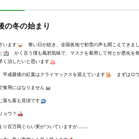
後の冬の始まり
ざいます
寒い日が続き、全国各地で初雪の声も聞こえてきま
た
かく言う僕も風邪気味で、マスクを着用して何とか悪化を
早く治したいと思います
、平成最後の紅葉はクライマックスを迎えています
まずはロウ
で食用にはなりません
む落ち葉も見頃です
リョウ？
より百万両ぐらい実がついていますが………