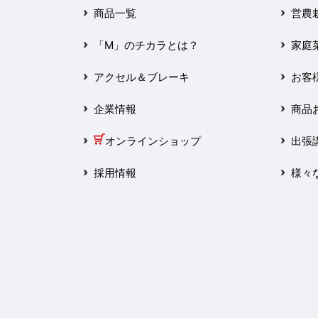
2025年3月
商品一覧
営農
2025年2月
「M」のチカラとは？
家庭
2025年1月
アクセル＆ブレーキ
お客
2024年12月
企業情報
商品
2024年11月
オンラインショップ
出張
2024年10月
採用情報
様々
2024年9月
2024年8月
2024年7月
2024年6月