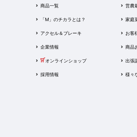
2025年3月
商品一覧
営農
2025年2月
「M」のチカラとは？
家庭
2025年1月
アクセル＆ブレーキ
お客
2024年12月
企業情報
商品
2024年11月
オンラインショップ
出張
2024年10月
採用情報
様々
2024年9月
2024年8月
2024年7月
2024年6月