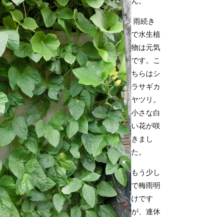
ん。
雨続き
で水生植
物は元気
です。こ
ちらはシ
ラサギカ
ヤツリ。
小さな白
い花が咲
きまし
た。
もう少し
で梅雨明
けです
が、連休