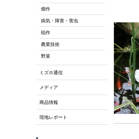
畑作
病気・障害・害虫
稲作
農業技術
野菜
ミズホ通信
メディア
商品情報
現地レポート