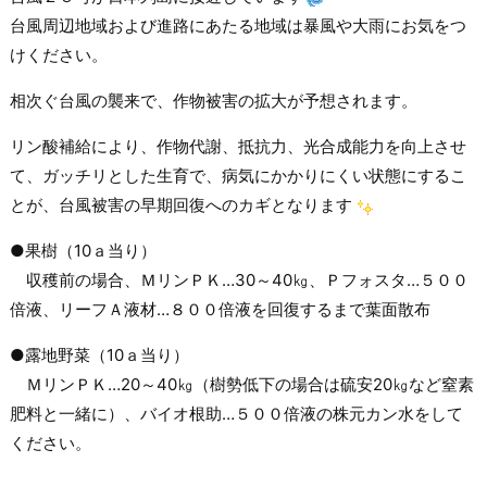
台風周辺地域および進路にあたる地域は暴風や大雨にお気をつ
けください。
相次ぐ台風の襲来で、作物被害の拡大が予想されます。
リン酸補給により、作物代謝、抵抗力、光合成能力を向上させ
て、ガッチリとした生育で、病気にかかりにくい状態にするこ
とが、台風被害の早期回復へのカギとなります
●果樹（10ａ当り）
収穫前の場合、ＭリンＰＫ…30～40㎏、Ｐフォスタ…５００
倍液、リーフＡ液材…８００倍液を回復するまで葉面散布
●露地野菜（10ａ当り）
ＭリンＰＫ…20～40㎏（樹勢低下の場合は硫安20㎏など窒素
肥料と一緒に）、バイオ根助…５００倍液の株元カン水をして
ください。