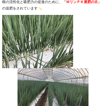
根の活性化と吸肥力の促進のために、『
ＭリンＰＫ液肥の
素
』
の追肥をされています