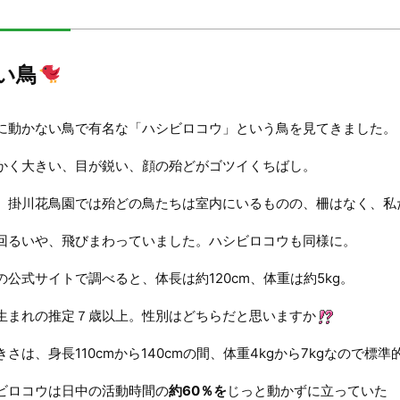
い鳥
に動かない鳥で有名な「ハシビロコウ」という鳥を見てきました。
かく大きい、目が鋭い、顔の殆どがゴツイくちばし。
、掛川花鳥園では殆どの鳥たちは室内にいるものの、柵はなく、私
回るいや、飛びまわっていました。ハシビロコウも同様に。
の公式サイトで調べると、体長は約120cm、体重は約5kg。
生まれの推定７歳以上。性別はどちらだと思いますか
さは、身長110cmから140cmの間、体重4kgから7kgなので標
ビロコウは日中の活動時間の
約60％を
じっと動かずに立っていた