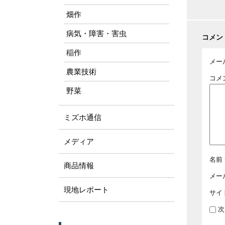
畑作
病気・障害・害虫
コメン
稲作
メー
農業技術
コメ
野菜
ミズホ通信
メディア
名前
商品情報
メー
現地レポート
サイ
次