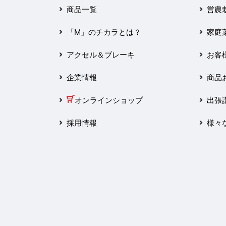
2025年3月
商品一覧
営農
2025年2月
「M」のチカラとは？
家庭
2025年1月
アクセル＆ブレーキ
お客
2024年12月
企業情報
商品
2024年11月
オンラインショップ
出張
2024年10月
採用情報
様々
2024年9月
2024年8月
2024年7月
2024年6月