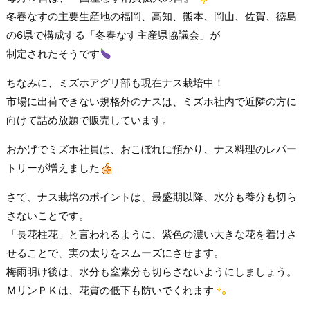
冬春なすの主要生産地の福岡、高知、熊本、岡山、佐賀、徳島
の6県で構成する「冬春なす主産県協議会」が
制定されたそうです
ちなみに、ミズホアグリ部も現在ナス栽培中！
市場に出荷できない規格外のナスは、ミズホ社内で近隣の方に
向けて詰め放題で販売しています。
おかげでミズホ社員は、おこぼれに預かり、ナス料理のレパー
トリーが増えました
さて、ナス栽培のポイントは、最盛期以降、水分も養分も切ら
さないことです。
「長花柱花」と言われるように、紫色の濃い大きな花を着けさ
せることで、実の太りをスムーズにさせます。
梅雨明け後は、水分も窒素分も切らさないようにしましょう。
ＭリンＰＫは、花質の低下も防いでくれます