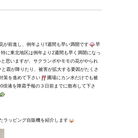
花が前進し、例年より1週間も早い満開です
早
特に東北地区は例年より2週間も早く満開になっ
いと思いますが、サクランボやモモの花がやられ
ツと霜が降りたり、被害が拡大する要因がたくさ
対策を進めて下さい
圃場にカン水だけでも被
00倍液を降霜予報の３日前までに散布して下さ
たラッピング自販機を紹介します