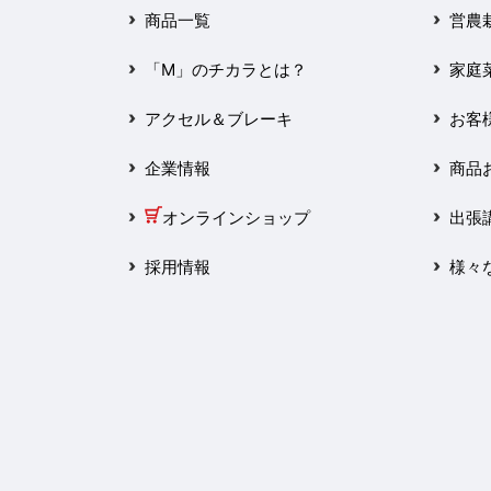
2025年3月
商品一覧
営農
2025年2月
「M」のチカラとは？
家庭
2025年1月
アクセル＆ブレーキ
お客
2024年12月
企業情報
商品
2024年11月
オンラインショップ
出張
2024年10月
採用情報
様々
2024年9月
2024年8月
2024年7月
2024年6月