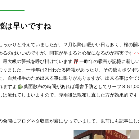
桜は早いですね
しっかりと冷えていましたが、２月以降は暖かい日も多く、桜の開
めるのはいいのですが、開花が早まると心配になるのが霜害です
、最大級の警戒を呼び掛けています
一昨年の霜害が記憶に新し
なりました。一昨年は2日わたる降霜があったり、その後もポツポ
た。自然相手のため出来る事に限りがありますが、出来る事は全て
れますよ
葉面散布の時間があれば霜害予防としてリーフＳＧ1,0
しは流れてしまいますので、降雨後は散布し直した方が効果的です
の合間にブログネタ収集が癖になっていまして、以前にも記事にし