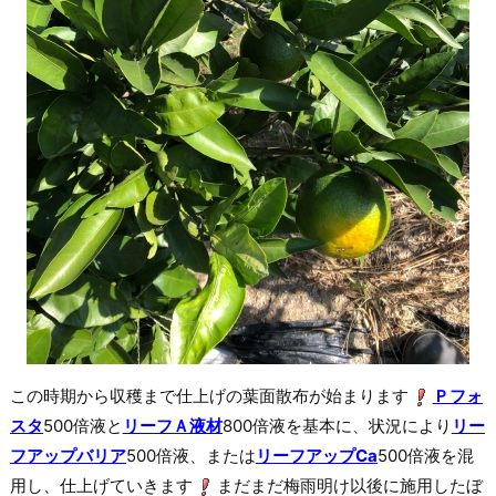
この時期から収穫まで仕上げの葉面散布が始まります
Ｐフォ
スタ
500倍液と
リーフＡ液材
800倍液を基本に、状況により
リー
フアップバリア
500倍液、または
リーフアップCa
500倍液を混
用し、仕上げていきます
まだまだ梅雨明け以後に施用したぼ