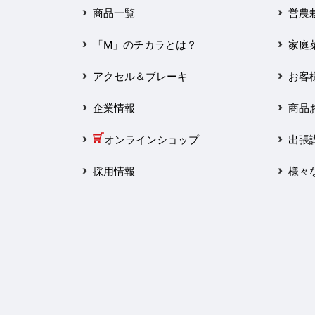
2025年3月
商品一覧
営農
2025年2月
「M」のチカラとは？
家庭
2025年1月
アクセル＆ブレーキ
お客
2024年12月
企業情報
商品
2024年11月
オンラインショップ
出張
2024年10月
採用情報
様々
2024年9月
2024年8月
2024年7月
2024年6月