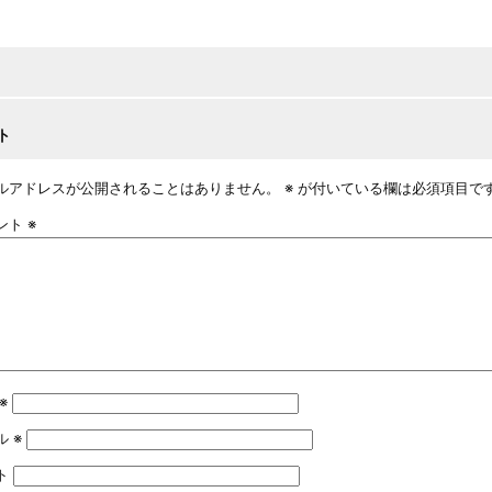
ト
ルアドレスが公開されることはありません。
※
が付いている欄は必須項目で
ント
※
※
ル
※
ト