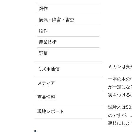
畑作
病気・障害・害虫
稲作
農業技術
野菜
ミカンは実
ミズホ通信
一本の木の
メディア
が一定にな
実をつける
商品情報
試験木は5
現地レポート
のですが。
裏枝にしよ