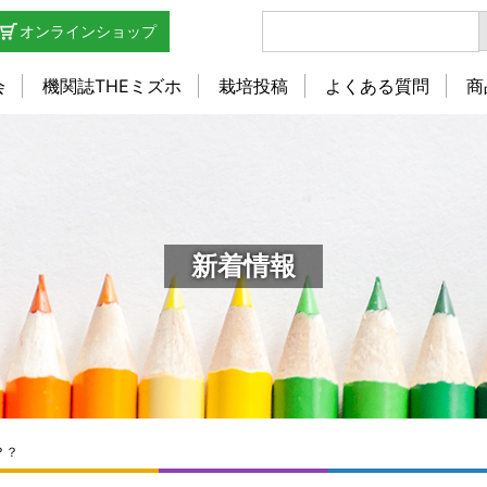
オンラインショップ
会
機関誌THEミズホ
栽培投稿
よくある質問
商
新着情報
？？