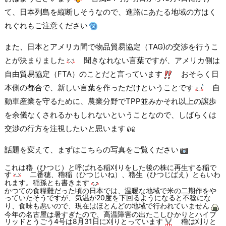
て、日本列島を縦断しそうなので、進路にあたる地域の方はく
れぐれもご注意ください
また、日本とアメリカ間で物品貿易協定（TAG)の交渉を行うこ
とが決まりました
聞きなれない言葉ですが、アメリカ側は
自由貿易協定（FTA）のことだと言っています
おそらく日
本側の都合で、新しい言葉を作っただけということです
自
動車産業を守るために、農業分野でTPP並みかそれ以上の譲歩
を余儀なくされるかもしれないということなので、しばらくは
交渉の行方を注視したいと思います
話題を変えて、まずはこちらの写真をご覧ください
これは穭（ひつじ）と呼ばれる稲刈りをした後の株に再生する稲で
す
二番穂、穭稲（ひつじいね）、穭生（ひつじばえ）ともいわ
れます。稲孫とも書きます
かつての食糧難だった頃の日本では、温暖な地域で米の二期作をや
っていたそうですが、気温が20度を下回るようになると不稔にな
り、食味も悪いので、現在はほとんどの地域で行われていません
今年の名古屋は暑すぎたので、高温障害の出たこしひかりとハイブ
リッドとうごう4号は8月31日に刈りとっています
穭は刈りと