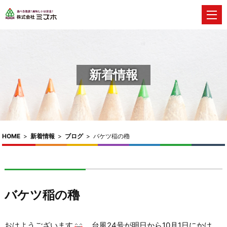
新着情報
HOME
>
新着情報
>
ブログ
>
バケツ稲の穭
バケツ稲の穭
おはようございます
台風24号が明日から10月1日にかけ