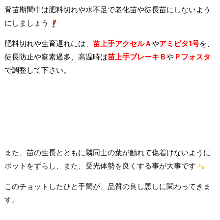
育苗期間中は肥料切れや水不足で老化苗や徒長苗にしないよう
にしましょう
肥料切れや生育遅れには、
苗上手アクセルＡ
や
アミビタ1号
を、
徒長防止や窒素過多、高温時は
苗上手ブレーキＢ
や
Ｐフォスタ
で調整して下さい。
また、苗の生長とともに隣同士の葉が触れて傷着けないように
ポットをずらし、また、受光体勢を良くする事が大事です
このチョットしたひと手間が、品質の良し悪しに関わってきま
す。