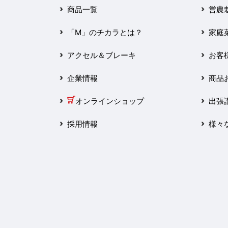
2025年3月
商品一覧
営農
2025年2月
「M」のチカラとは？
家庭
2025年1月
アクセル＆ブレーキ
お客
2024年12月
企業情報
商品
2024年11月
オンラインショップ
出張
2024年10月
採用情報
様々
2024年9月
2024年8月
2024年7月
2024年6月