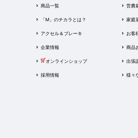
2025年3月
商品一覧
営農
2025年2月
「M」のチカラとは？
家庭
2025年1月
アクセル＆ブレーキ
お客
2024年12月
企業情報
商品
2024年11月
オンラインショップ
出張
2024年10月
採用情報
様々
2024年9月
2024年8月
2024年7月
2024年6月