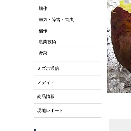
畑作
病気・障害・害虫
稲作
農業技術
野菜
ミズホ通信
メディア
商品情報
現地レポート