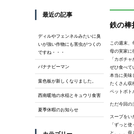
最近の記事
鉄の棒
ディルやフェンネルみたいに臭
この週末、
いが強い作物にも害虫がつくの
母の実家に
ですね・・・
「カボチャ
バナナピーマン
ぜひ食べて
本当に美味
葉色板が新しくなりました。
たくさん収
ペットボト
西南暖地の水稲とキュウリ食害
ただ今回の
夏季休暇のお知らせ
スープをい
「ずっと使
と。。。母