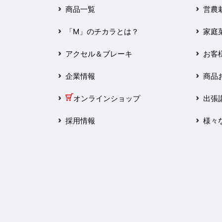
2025年3月
商品一覧
営農
2025年2月
「M」のチカラとは？
家庭
2025年1月
アクセル＆ブレーキ
お客
2024年12月
企業情報
商品
2024年11月
オンラインショップ
出張
2024年10月
採用情報
様々
2024年9月
2024年8月
2024年7月
2024年6月