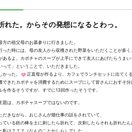
折れた。からその発想になるとわっ。
母方の祖父母のお墓参りに行きました。
行った時には、母の友人から収穫された野菜をいただくことが多く
があるよ。カボチャのスープが上手にできて友人にあげたらうまい
いって」ということで、いただきました。
しかった。
正直母が作るより、カフェでランチセットに出てく
穫できたカボチャを消費するためにスープにして皆さんにおすそ分け
ルを作るそうですが、すでに13回作ったそうです。
主題は、カボチャスープではないのです。
ただきながら、おじさんが畑仕事の話をされていて、
っている鉄の棒を土に刺したら折れて、次刺したらそれも折れたん
と私は？？？（なんのことかしら）でした。