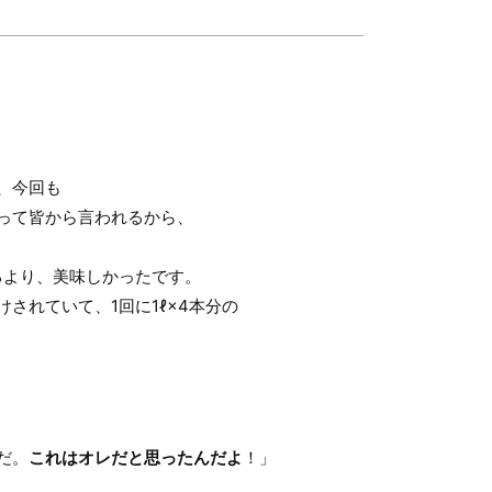
、今回も
って皆から言われるから、
るより、美味しかったです。
されていて、1回に1ℓ×4本分の
だ。
これはオレだと思ったんだよ
！」