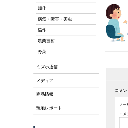
畑作
病気・障害・害虫
稲作
農業技術
野菜
ミズホ通信
メディア
コメン
商品情報
メー
現地レポート
コメ