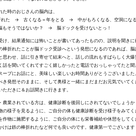
れた時のおじさんの脳内は、
折れた → 古くなる＝年をとる → 中がもろくなる、空洞にな
脳もそうではないか？ → 脳ドックを受けないとっ！
受け、結果通知には怖いことが書いてあったものの、説明を聞きに
の棒折れたことが脳ドック受診へという発想になるのであれば、脳
と思わせ、話に引き寄せて結末へと、話しの流れもすばらしく大爆
く話を聞いてくれてすごく嬉しかったと電話でおっしゃってたと聞
スープにお話にと、美味しい楽しいお時間ありがとうございました
べき発想そのままに、そして奥様と一緒にまだまだお元気でいてく
いただきに＆お話聞きに行きます。
・農業されている方は、健康診断を後回しにされてないでしょうか
物の様子を見るように、ご自分の体も健康診断を受け様子をみてく
を作物に施肥するように、ご自分の体にも栄養補給や休憩をしてく
かけは鉄の棒折れたなど何でも良いのです。健康第一でございます