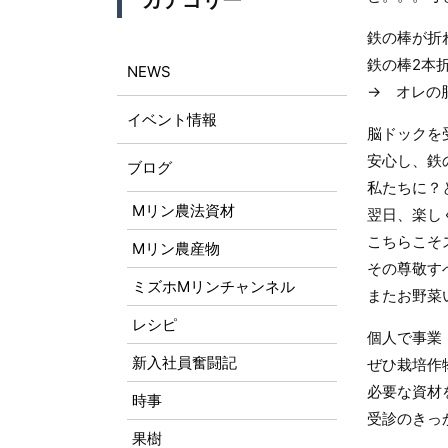
カテゴリー
鉄の棒が折
鉄の棒2本
NEWS
→ オレの
イベント情報
脳ドックを
安心し、鉄
ブログ
私たちに？
Mリン農法資材
翌日、楽し
こちらこそ
Mリン農産物
その尊敬す
ミズホMリンチャンネル
またお野菜
レシピ
個人で事業
新入社員奮闘記
ぜひ栽培作
必要な資材
時事
受診のきっ
果樹