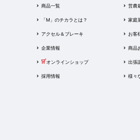
2025年3月
商品一覧
営農
2025年2月
「M」のチカラとは？
家庭
2025年1月
アクセル＆ブレーキ
お客
2024年12月
企業情報
商品
2024年11月
オンラインショップ
出張
2024年10月
採用情報
様々
2024年9月
2024年8月
2024年7月
2024年6月