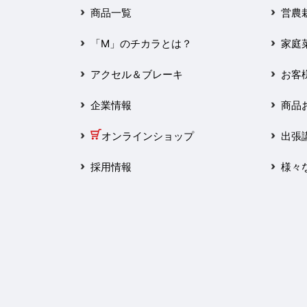
2025年3月
商品一覧
営農
2025年2月
「M」のチカラとは？
家庭
2025年1月
アクセル＆ブレーキ
お客
2024年12月
企業情報
商品
2024年11月
オンラインショップ
出張
2024年10月
採用情報
様々
2024年9月
2024年8月
2024年7月
2024年6月