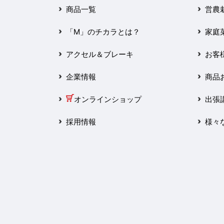
2025年3月
商品一覧
営農
2025年2月
「M」のチカラとは？
家庭
2025年1月
アクセル＆ブレーキ
お客
2024年12月
企業情報
商品
2024年11月
オンラインショップ
出張
2024年10月
採用情報
様々
2024年9月
2024年8月
2024年7月
2024年6月