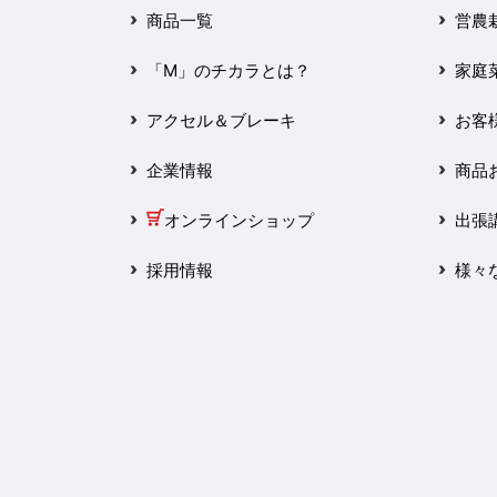
2025年3月
商品一覧
営農
2025年2月
「M」のチカラとは？
家庭
2025年1月
アクセル＆ブレーキ
お客
2024年12月
企業情報
商品
2024年11月
オンラインショップ
出張
2024年10月
採用情報
様々
2024年9月
2024年8月
2024年7月
2024年6月