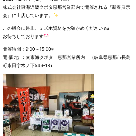
株式会社東海近畿クボタ恵那営業部内で開催される『新春展示
会』に出店しています。
この機会に是非、ミズホ資材をお確かめください
お待ちしております
開催時間：9:00～15:00※
開 催 地 ：㈱東海クボタ 恵那営業所内 （岐阜県恵那市長島
町永田字木ノ下546-18）