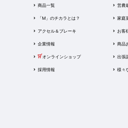
2025年3月
商品一覧
営農
2025年2月
「M」のチカラとは？
家庭
2025年1月
アクセル＆ブレーキ
お客
2024年12月
企業情報
商品
2024年11月
オンラインショップ
出張
2024年10月
採用情報
様々
2024年9月
2024年8月
2024年7月
2024年6月