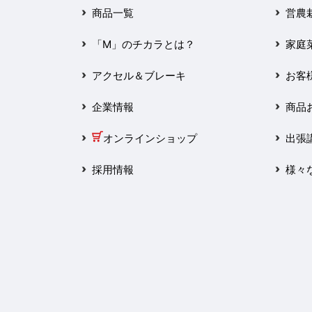
2025年3月
商品一覧
営農
2025年2月
「M」のチカラとは？
家庭
2025年1月
アクセル＆ブレーキ
お客
2024年12月
企業情報
商品
2024年11月
オンラインショップ
出張
2024年10月
採用情報
様々
2024年9月
2024年8月
2024年7月
2024年6月