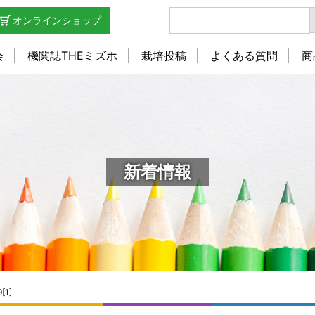
オンラインショップ
会
機関誌THEミズホ
栽培投稿
よくある質問
商
新着情報
9[1]