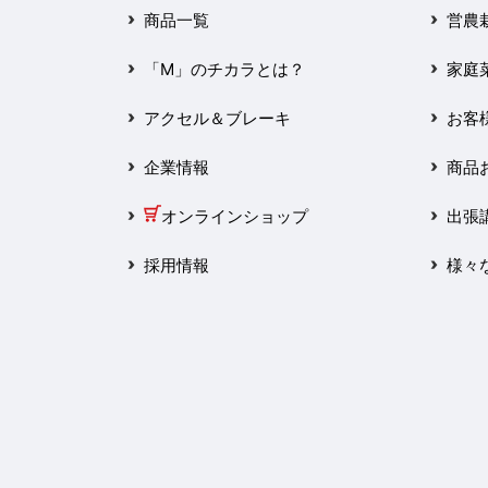
2025年3月
商品一覧
営農
2025年2月
「M」のチカラとは？
家庭
2025年1月
アクセル＆ブレーキ
お客
2024年12月
企業情報
商品
2024年11月
オンラインショップ
出張
2024年10月
採用情報
様々
2024年9月
2024年8月
2024年7月
2024年6月