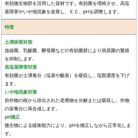
有効微生物群を活用した資材です。有効菌を増殖させ、高塩
基障害やいや地現象を改善し、ＥＣ、pHを調整します。
特徴
土壌病害対策
放線菌、乳酸菌、酵母菌などの有効菌群により病原菌の繁殖
を抑制します。
高塩基障害対策
有効菌が土壌養分（塩基や酸基）を吸収し、塩類濃度を下げ
ます。
いや地現象対策
前作物の根から排出された老廃物を分解または吸収し、作物
の栄養分に再合成します。
pH矯正
微生物による緩衝能力により、pHを矯正しながら正常化しま
す。